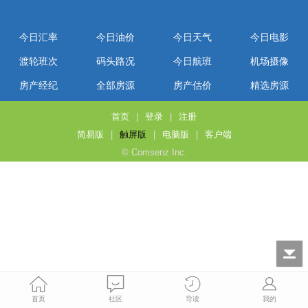
今日汇率
今日油价
今日天气
今日电影
渡轮班次
码头路况
今日航班
机场摄像
房产经纪
全部房源
房产估价
精选房源
首页
|
登录
|
注册
简易版
|
触屏版
|
电脑版
|
客户端
© Comsenz Inc.
首页
社区
导读
我的