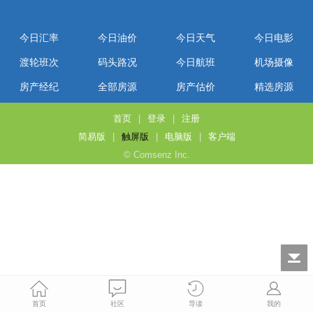
今日汇率
今日油价
今日天气
今日电影
渡轮班次
码头路况
今日航班
机场摄像
房产经纪
全部房源
房产估价
精选房源
首页
|
登录
|
注册
简易版
|
触屏版
|
电脑版
|
客户端
© Comsenz Inc.
首页
社区
导读
我的