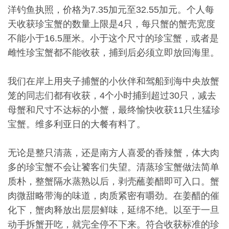
洋钓鱼执照，价格为7.35加元至32.55加元。个人每
天收获珍宝蟹的数量上限是4只，每只蟹的蟹壳宽度
不能小于16.5厘米。小于这个尺寸的珍宝蟹，或者是
雌性珍宝蟹都不能收获，捕到后必须立即放回海里。
我们在岸上用夹子捕蟹的小伙伴和驾船到海中央放蟹
笼的同志们都有收获，4个小时捕到超过30只，减去
母蟹和尺寸不达标的小蟹，最终愉快收获11只生猛珍
宝蟹。维多利亚日的大餐有料了。
无论是整只清蒸，还是南方人喜爱的香辣蟹，体大肉
多的珍宝蟹不会让饕客们失望。清蒸珍宝蟹做法简单
质朴，整蟹隔水蒸熟以后，剥壳蘸姜醋即可入口。蟹
肉微甜略带海的味道，肉质紧密有嚼劲。在姜醋的催
化下，蟹肉释放出层层鲜味，延绵不绝。以至于一旦
动手拆蟹开吃，就完全停不下来。符合收获标准的珍