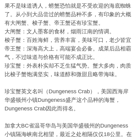
果不是味道诱人，螃蟹恐怕就是不受欢迎的海底蜘蛛
了。从小到大品尝过的螃蟹品种不多，有印象的大概
有大闸蟹、梭子蟹、帝王蟹还有珍宝蟹。
大闸蟹：文人墨客的食材，烟雨江南的情调。
梭子蟹：百姓海鲜，营养丰富，美味可口，老少皆宜
帝王蟹：深海高大上，高端宴会必备。成菜后品相霸
气，不过味道与价格有可能不成正比。
珍宝蟹：外表朴实却不乏生猛气势。蟹大多肉，肉质
比梭子蟹饱满坚实，味道醇和微甜且略带海味。
珍宝蟹英文名叫（Dungeness Crab），美国西海岸
华盛顿州小镇Dungeness盛产这个品种的海蟹，
Dungeness Crab因此而得名。
加拿大BC省温哥华岛与美国华盛顿州的Dungeness
小镇隔海峡南北相望，最近之处相隔仅仅18公里。在