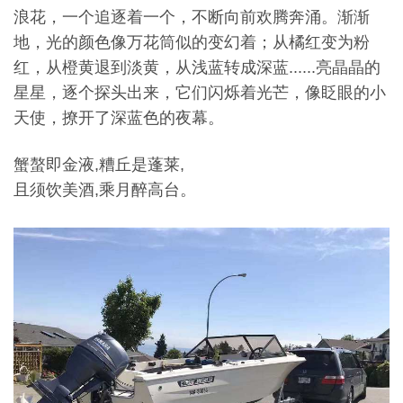
浪花，一个追逐着一个，不断向前欢腾奔涌。渐渐
地，光的颜色像万花筒似的变幻着；从橘红变为粉
红，从橙黄退到淡黄，从浅蓝转成深蓝......亮晶晶的
星星，逐个探头出来，它们闪烁着光芒，像眨眼的小
天使，撩开了深蓝色的夜幕。
蟹螯即金液,糟丘是蓬莱,
且须饮美酒,乘月醉高台。