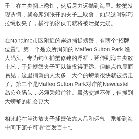
子，在中央捆上诱饵，然后尽力远抛到海里。螃蟹发
现诱饵，就会爬到张开的夹子上取食，如果这时碰巧
拉绳收夹子，横行的家伙们就将被活捉无疑。
在Nanaimo市区附近的岸边捕捉螃蟹，有两个“招牌
位置”。第一个是众所周知的 Maffeo Sutton Park 渔
人码头。专为钓鱼捕蟹修建的浮桥，延伸到海中央数
十米，于是螃蟹夹子可以被投得更远。但缺点也显而
易见，这里捕蟹的人太多，大个的螃蟹很快就被捞走
了。第二个是Maffeo Sutton Park对岸的Newcastel
岛公众码头，必须乘船前往。虽然交通不便，但抓到
大螃蟹的机会更大。
相比起在岸边放夹子捕蟹依靠人品和运气，乘船到海
中间下笼子可谓“百发百中”。