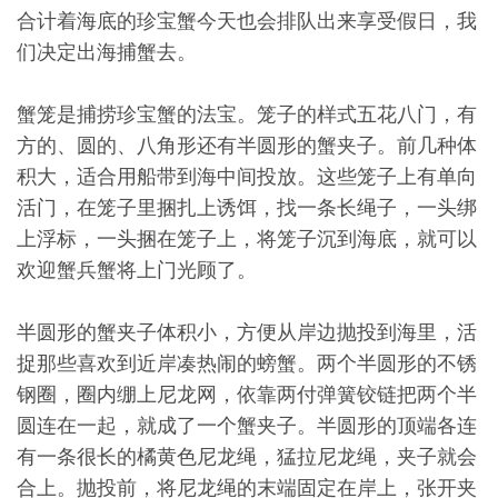
合计着海底的珍宝蟹今天也会排队出来享受假日，我
们决定出海捕蟹去。
蟹笼是捕捞珍宝蟹的法宝。笼子的样式五花八门，有
方的、圆的、八角形还有半圆形的蟹夹子。前几种体
积大，适合用船带到海中间投放。这些笼子上有单向
活门，在笼子里捆扎上诱饵，找一条长绳子，一头绑
上浮标，一头捆在笼子上，将笼子沉到海底，就可以
欢迎蟹兵蟹将上门光顾了。
半圆形的蟹夹子体积小，方便从岸边抛投到海里，活
捉那些喜欢到近岸凑热闹的螃蟹。两个半圆形的不锈
钢圈，圈内绷上尼龙网，依靠两付弹簧铰链把两个半
圆连在一起，就成了一个蟹夹子。半圆形的顶端各连
有一条很长的橘黄色尼龙绳，猛拉尼龙绳，夹子就会
合上。抛投前，将尼龙绳的末端固定在岸上，张开夹