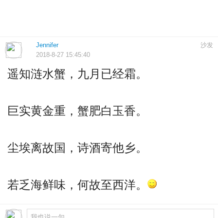
Jennifer
沙发
2018-8-27 15:45:40
遥知涟水蟹，九月已经霜。
巨实黄金重，蟹肥白玉香。
尘埃离故国，诗酒寄他乡。
若乏海鲜味，何故至西洋。