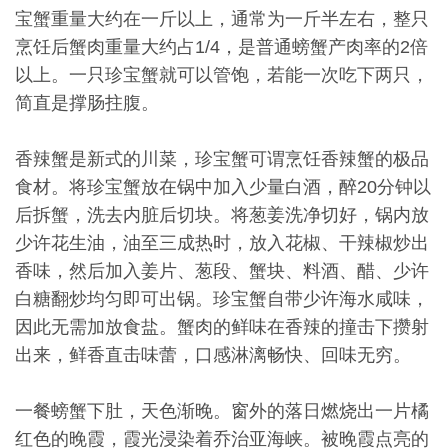
宝蟹重量大约在一斤以上，通常为一斤半左右，整只
烹饪后蟹肉重量大约占1/4，是普通螃蟹产肉率的2倍
以上。一只珍宝蟹就可以管饱，若能一次吃下两只，
简直是撑肠拄腹。
香辣蟹是新式的川菜，珍宝蟹可谓烹饪香辣蟹的极品
食材。将珍宝蟹放在锅中加入少量白酒，醉20分钟以
后拆蟹，洗去内脏后切块。将葱姜洗净切好，锅内放
少许花生油，油至三成热时，放入花椒、干辣椒炒出
香味，然后加入姜片、葱段、蟹块、料酒、醋、少许
白糖翻炒均匀即可出锅。珍宝蟹自带少许海水咸味，
因此无需加放食盐。蟹肉的鲜味在香辣的撞击下攒射
出来，鲜香直击味蕾，口感淋漓畅快、回味无穷。
一餐螃蟹下肚，天色渐晚。窗外的落日燃烧出一片橘
红色的晚霞，霞光浸染着乔治亚海峡。被晚霞点亮的