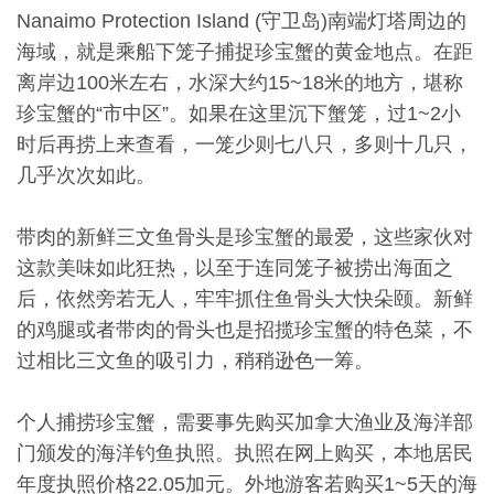
Nanaimo Protection Island (守卫岛)南端灯塔周边的
海域，就是乘船下笼子捕捉珍宝蟹的黄金地点。在距
离岸边100米左右，水深大约15~18米的地方，堪称
珍宝蟹的“市中区”。如果在这里沉下蟹笼，过1~2小
时后再捞上来查看，一笼少则七八只，多则十几只，
几乎次次如此。
带肉的新鲜三文鱼骨头是珍宝蟹的最爱，这些家伙对
这款美味如此狂热，以至于连同笼子被捞出海面之
后，依然旁若无人，牢牢抓住鱼骨头大快朵颐。新鲜
的鸡腿或者带肉的骨头也是招揽珍宝蟹的特色菜，不
过相比三文鱼的吸引力，稍稍逊色一筹。
个人捕捞珍宝蟹，需要事先购买加拿大渔业及海洋部
门颁发的海洋钓鱼执照。执照在网上购买，本地居民
年度执照价格22.05加元。外地游客若购买1~5天的海