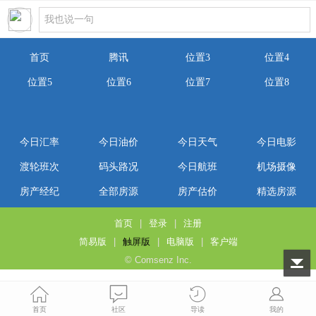
首页
腾讯
位置3
位置4
位置5
位置6
位置7
位置8
今日汇率
今日油价
今日天气
今日电影
渡轮班次
码头路况
今日航班
机场摄像
房产经纪
全部房源
房产估价
精选房源
首页
|
登录
|
注册
简易版
|
触屏版
|
电脑版
|
客户端
© Comsenz Inc.
首页
社区
导读
我的