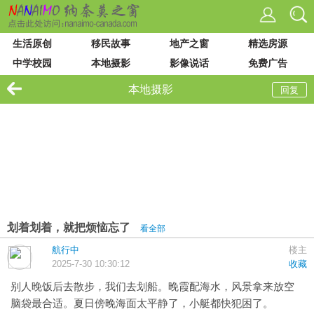
生活原创
移民故事
地产之窗
精选房源
中学校园
本地摄影
影像说话
免费广告
VIU 大学
论坛列表
站内搜索
本地摄影
回复
划着划着，就把烦恼忘了
看全部
航行中
楼主
2025-7-30 10:30:12
收藏
别人晚饭后去散步，我们去划船。晚霞配海水，风景拿来放空
脑袋最合适。夏日傍晚海面太平静了，小艇都快犯困了。