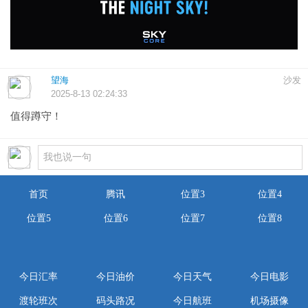
望海
沙发
2025-8-13 02:24:33
值得蹲守！
首页
腾讯
位置3
位置4
位置5
位置6
位置7
位置8
今日汇率
今日油价
今日天气
今日电影
渡轮班次
码头路况
今日航班
机场摄像