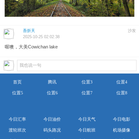
吾折天
沙发
2025-10-25 02:02:38
喔噢，大美Cowichan lake
首页
腾讯
位置3
位置4
位置5
位置6
位置7
位置8
今日汇率
今日油价
今日天气
今日电影
渡轮班次
码头路况
今日航班
机场摄像