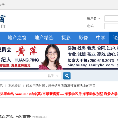
大学
用户名
密码
地产之窗
地产精选
摄影
影像
中学
论
帖子
搜
生活
本地摄影
想放空的时候，就来这里听海浪打在石头上的声音
>
温哥华岛 Nanaimo (纳奈莫) 市最新房源 — 海景学区房 海景独栋别墅 海景
索
›
›
打在石头上的声音
[复制链接]